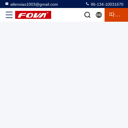
allenxiao1003@gmail.com
86-134-10031670
따옴표
1FV500-W,일 축 회전 테이블은 위치, 속도, 스윙 테스트 및
검출을 위해 사용됩니다.속도 자이로스코프의 각도 속도 범
위 및 관성 측정.각 속도 범위 0.001 ~ 3000
방과 함께 단일 축 회전 테이블
2025-03-12
18 의견